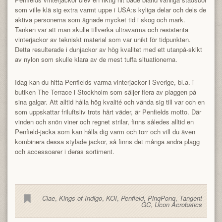
som ville klä sig extra varmt uppe i USA:s kyliga delar och dels de
aktiva personerna som ägnade mycket tid i skog och mark.
Tanken var att man skulle tillverka ultravarma och resistenta
vinterjackor av tekniskt material som var unikt för tidpunkten.
Detta resulterade i dunjackor av hög kvalitet med ett utanpå-skikt
av nylon som skulle klara av de mest tuffa situationerna.
Idag kan du hitta Penfields varma vinterjackor i Sverige, bl.a. i
butiken The Terrace i Stockholm som säljer flera av plaggen på
sina galgar. Att alltid hålla hög kvalité och vända sig till var och en
som uppskattar friluftsliv trots hårt väder, är Penfields motto. Där
vinden och snön viner och regnet strilar, finns således alltid en
Penfield-jacka som kan hålla dig varm och torr och vill du även
kombinera dessa stylade jackor, så finns det många andra plagg
och accessoarer i deras sortiment.
Clae
,
Kings of Indigo
,
KOI
,
Penfield
,
PinqPonq
,
Tangent
GC
,
Ucon Acrobatics