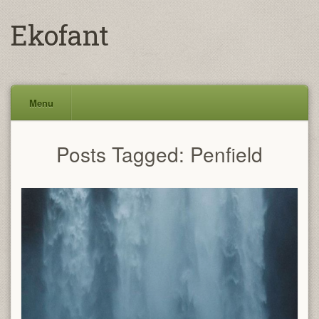
Ekofant
Menu
Skip
Posts Tagged:
Penfield
to
content