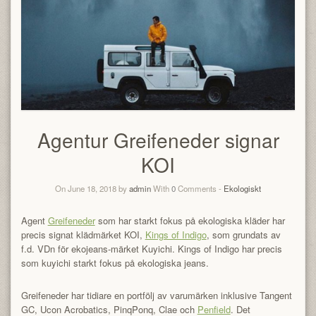
Agentur Greifeneder signar
KOI
On June 18, 2018 by
admin
With
0
Comments -
Ekologiskt
Agent
Greifeneder
som har starkt fokus på ekologiska kläder har
precis signat klädmärket KOI,
Kings of Indigo
, som grundats av
f.d. VDn för ekojeans-märket Kuyichi. Kings of Indigo har precis
som kuyichi starkt fokus på ekologiska jeans.
Greifeneder har tidiare en portfölj av varumärken inklusive Tangent
GC, Ucon Acrobatics, PinqPonq, Clae och
Penfield
. Det