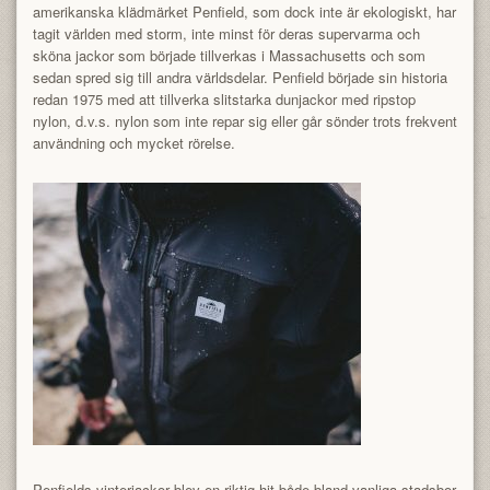
amerikanska klädmärket Penfield, som dock inte är ekologiskt, har
tagit världen med storm, inte minst för deras supervarma och
sköna jackor som började tillverkas i Massachusetts och som
sedan spred sig till andra världsdelar. Penfield började sin historia
redan 1975 med att tillverka slitstarka dunjackor med ripstop
nylon, d.v.s. nylon som inte repar sig eller går sönder trots frekvent
användning och mycket rörelse.
Penfields vinterjackor blev en riktig hit både bland vanliga stadsbor