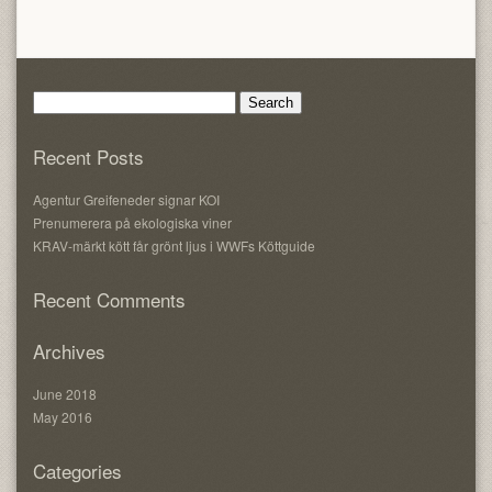
Search
for:
Recent Posts
Agentur Greifeneder signar KOI
Prenumerera på ekologiska viner
KRAV-märkt kött får grönt ljus i WWFs Köttguide
Recent Comments
Archives
June 2018
May 2016
Categories