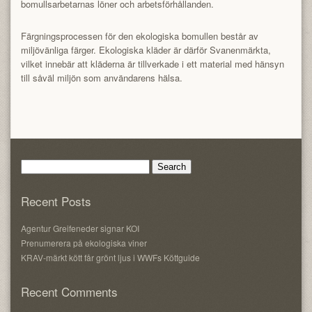
bomullsarbetarnas löner och arbetsförhållanden.
Färgningsprocessen för den ekologiska bomullen består av
miljövänliga färger. Ekologiska kläder är därför Svanenmärkta,
vilket innebär att kläderna är tillverkade i ett material med hänsyn
till såväl miljön som användarens hälsa.
Search
for:
Recent Posts
Agentur Greifeneder signar KOI
Prenumerera på ekologiska viner
KRAV-märkt kött får grönt ljus i WWFs Köttguide
Recent Comments