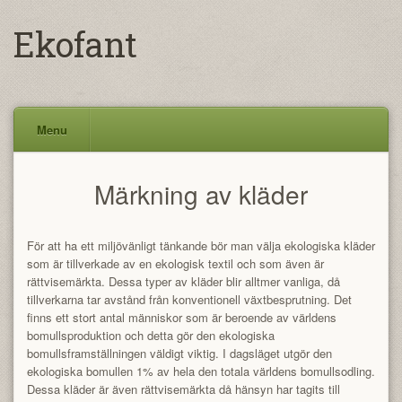
Ekofant
Menu
Skip
Märkning av kläder
to
content
För att ha ett miljövänligt tänkande bör man välja ekologiska kläder
som är tillverkade av en ekologisk textil och som även är
rättvisemärkta. Dessa typer av kläder blir alltmer vanliga, då
tillverkarna tar avstånd från konventionell växtbesprutning. Det
finns ett stort antal människor som är beroende av världens
bomullsproduktion och detta gör den ekologiska
bomullsframställningen väldigt viktig. I dagsläget utgör den
ekologiska bomullen 1% av hela den totala världens bomullsodling.
Dessa kläder är även rättvisemärkta då hänsyn har tagits till