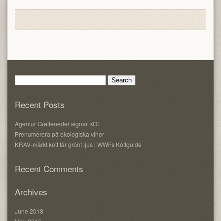
Search
for:
Recent Posts
Agentur Greifeneder signar KOI
Prenumerera på ekologiska viner
KRAV-märkt kött får grönt ljus i WWFs Köttguide
Recent Comments
Archives
June 2018