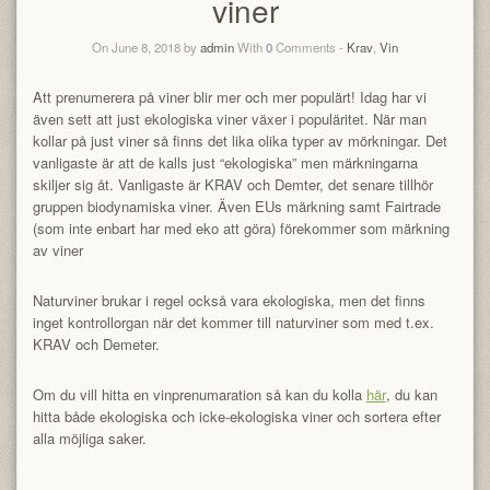
viner
On June 8, 2018 by
admin
With
0
Comments -
Krav
,
Vin
Att prenumerera på viner blir mer och mer populärt! Idag har vi
även sett att just ekologiska viner växer i populäritet. När man
kollar på just viner så finns det lika olika typer av mörkningar. Det
vanligaste är att de kalls just “ekologiska” men märkningarna
skiljer sig åt. Vanligaste är KRAV och Demter, det senare tillhör
gruppen biodynamiska viner. Även EUs märkning samt Fairtrade
(som inte enbart har med eko att göra) förekommer som märkning
av viner
Naturviner brukar i regel också vara ekologiska, men det finns
inget kontrollorgan när det kommer till naturviner som med t.ex.
KRAV och Demeter.
Om du vill hitta en vinprenumaration så kan du kolla
här
, du kan
hitta både ekologiska och icke-ekologiska viner och sortera efter
alla möjliga saker.