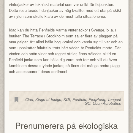
vinterjackor av tekniskt material som var unikt för tidpunkten.
Detta resulterade i dunjackor av hög kvalitet med ett utanpå-skikt
av nylon som skulle klara av de mest tuffa situationerna.
Idag kan du hitta Penfields varma vinterjackor i Sverige, bl.a. i
butiken The Terrace i Stockholm som säljer flera av plaggen på
sina galgar. Att alltid hålla hög kvalité och vända sig till var och en
som uppskattar friluftsliv trots hårt väder, är Penfields motto. Där
vinden och snön viner och regnet strilar, finns således alltid en
Penfield-jacka som kan hålla dig varm och torr och vill du även
kombinera dessa stylade jackor, så finns det många andra plagg
och accessoarer i deras sortiment.
Clae
,
Kings of Indigo
,
KOI
,
Penfield
,
PinqPonq
,
Tangent
GC
,
Ucon Acrobatics
Prenumerera på ekologiska