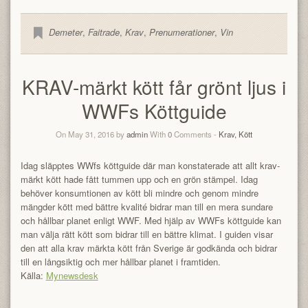
Demeter
,
Faitrade
,
Krav
,
Prenumerationer
,
Vin
KRAV-märkt kött får grönt ljus i
WWFs Köttguide
On May 31, 2016 by
admin
With
0
Comments -
Krav, Kött
Idag släpptes WWfs köttguide där man konstaterade att allt krav-
märkt kött hade fått tummen upp och en grön stämpel. Idag
behöver konsumtionen av kött bli mindre och genom mindre
mängder kött med bättre kvalité bidrar man till en mera sundare
och hållbar planet enligt WWF. Med hjälp av WWFs köttguide kan
man välja rätt kött som bidrar till en bättre klimat. I guiden visar
den att alla krav märkta kött från Sverige är godkända och bidrar
till en långsiktig och mer hållbar planet i framtiden.
Källa:
Mynewsdesk