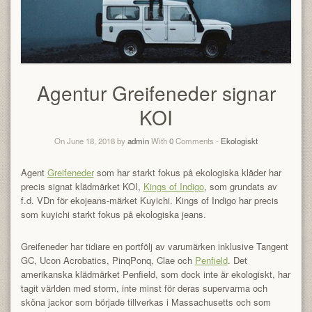
Agentur Greifeneder signar
KOI
On June 18, 2018 by
admin
With
0
Comments -
Ekologiskt
Agent
Greifeneder
som har starkt fokus på ekologiska kläder har
precis signat klädmärket KOI,
Kings of Indigo
, som grundats av
f.d. VDn för ekojeans-märket Kuyichi. Kings of Indigo har precis
som kuyichi starkt fokus på ekologiska jeans.
Greifeneder har tidiare en portfölj av varumärken inklusive Tangent
GC, Ucon Acrobatics, PinqPonq, Clae och
Penfield
. Det
amerikanska klädmärket Penfield, som dock inte är ekologiskt, har
tagit världen med storm, inte minst för deras supervarma och
sköna jackor som började tillverkas i Massachusetts och som